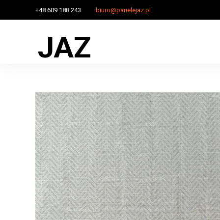
+48 609 188 243
biuro@panelejaz.pl
JAZ