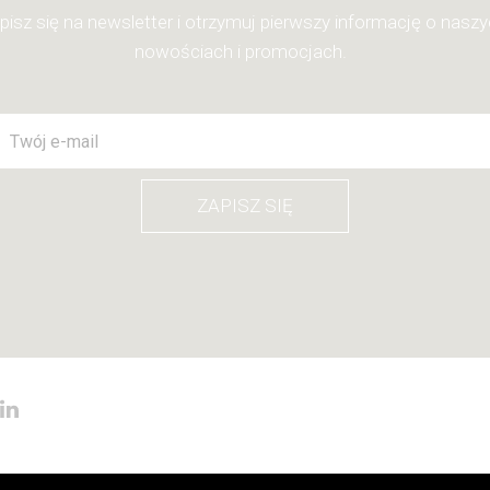
pisz się na newsletter i otrzymuj pierwszy informację o nasz
nowościach i promocjach.
ZAPISZ SIĘ