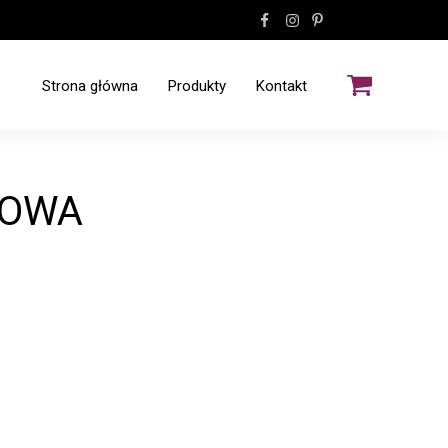
Strona główna
Produkty
Kontakt
Wzory kamienne
Wzory tex
ŻOWA
Wzory drewniane
Listwy