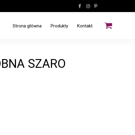
Strona główna
Produkty
Kontakt
Wzory kamienne
Wzory tex
OBNA SZARO
Wzory drewniane
Listwy