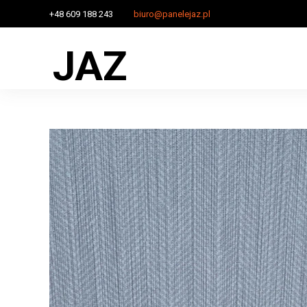
+48 609 188 243
biuro@panelejaz.pl
JAZ