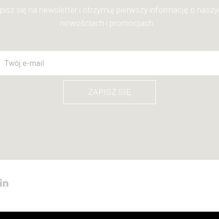
pisz się na newsletter i otrzymuj pierwszy informację o nasz
nowościach i promocjach.
ZAPISZ SIĘ