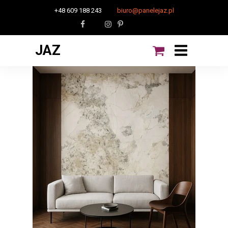
+48 609 188 243
biuro@panelejaz.pl
JAZ