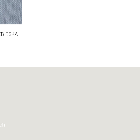
EBIESKA
ych