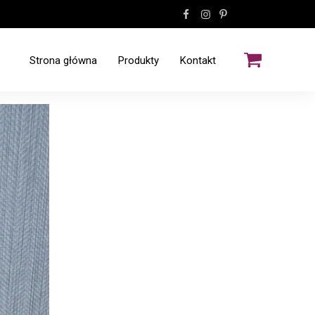
Strona główna
Produkty
Kontakt
Wzory kamienne
Wzory tex
Wzory drewniane
Listwy