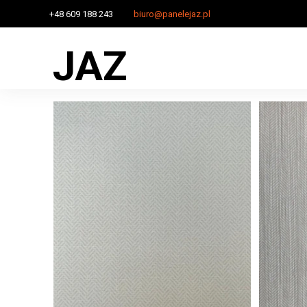
+48 609 188 243
biuro@panelejaz.pl
JAZ