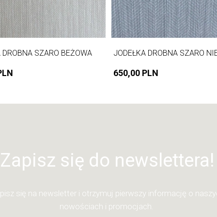
A DROBNA SZARO BEŻOWA
JODEŁKA DROBNA SZARO NI
PLN
650,00 PLN
Zapisz się do newslettera!
pisz się na newsletter i otrzymuj pierwszy informację o nasz
nowościach i promocjach.